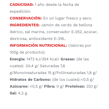
CADUCIDAD:
1 año desde la fecha de
expedición.
CONSERVACIÓN:
En un lugar fresco y seco.
INGREDIENTES:
Jamón de cerdo de bellota
ibérico, sal marina, conservador E-252, azúcar,
dextrosa, antioxidante E-316..
INFORMACIÓN NUTRICIONAL:
(Valores por
100g de producto):
Energía:
1472 kJ/354 kcal/
Grasas:
(de las
cuales): 24,4 g/ Saturadas 7,6
g/Monoinsaturadas 15 g/Poliinsaturadas 1,8 g/
Hidratos de Carbono:
(de los cuales):<0,5 g/
Azúcares:
<0,5 g/
Fibra:
0 g/
Proteínas:
33,1 g/
Sal:
4,2 g.