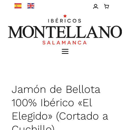
Saltar
al
contenido
Toggle
Navigation
Inicio
Nosotros
Jamón de Bellota
100% Ibérico «El
Calidad
Elegido» (Cortado a
Tienda
Cuchillo)