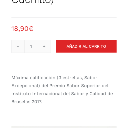
Contacto
18,90
€
AÑADIR AL CARRITO
Jamón
de
Bellota
100%
Máxima calificación (3 estrellas, Sabor
Ibérico
Excepcional) del Premio Sabor Superior del
"El
Instituto Internacional del Sabor y Calidad de
Elegido"
Bruselas 2017.
(Cortado
a
Cuchillo)
cantidad