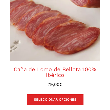
pueden
Caña de Lomo de Bellota
elegir
100% Ibérico
en
la
página
de
producto
Caña de Lomo de Bellota 100%
Ibérico
79,00
€
SELECCIONAR OPCIONES
Este
producto