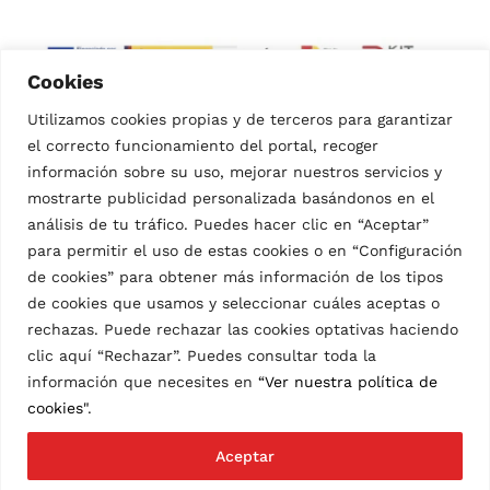
Cookies
Utilizamos cookies propias y de terceros para garantizar
el correcto funcionamiento del portal, recoger
información sobre su uso, mejorar nuestros servicios y
mostrarte publicidad personalizada basándonos en el
análisis de tu tráfico. Puedes hacer clic en “Aceptar”
para permitir el uso de estas cookies o en “Configuración
de cookies” para obtener más información de los tipos
© CÁRNICAS IBÉRICAS MOZARBEZ S.L.
CTRA. NACIONAL GIJÓN-SEVILLA KM. 352.6 – 37796
de cookies que usamos y seleccionar cuáles aceptas o
MOZÁRBEZ. SALAMANCA
rechazas. Puede rechazar las cookies optativas haciendo
TEL. +34 923 373 100
clic aquí “Rechazar”. Puedes consultar toda la
información que necesites en
“Ver nuestra política de
AVISO LEGAL
cookies"
.
POLÍTICA DE PRIVACIDAD
POLÍTICA DE COOKIES
PROYECTO COFINANCIADO FEDER
Aceptar
CONDICIONES DE COMPRA
PREGUNTAS FRECUENTES