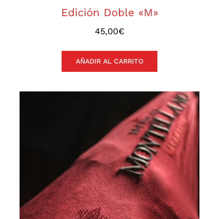
Edición Doble «M»
45,00
€
AÑADIR AL CARRITO
Jamón de Bellota 100%
Ibérico Supreme Signature