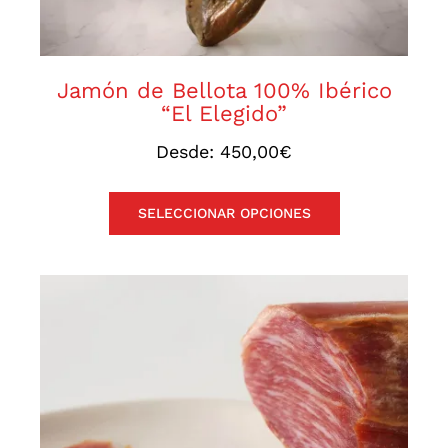
Jamón de Bellota 100% Ibérico
“El Elegido”
Desde:
450,00
€
SELECCIONAR OPCIONES
Este
producto
tiene
múltiples
variantes.
Las
opciones
se