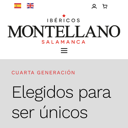
Saltar
al
contenido
Toggle
Navigation
Inicio
CUARTA GENERACIÓN
Nosotros
Elegidos para
Calidad
ser únicos
Tienda