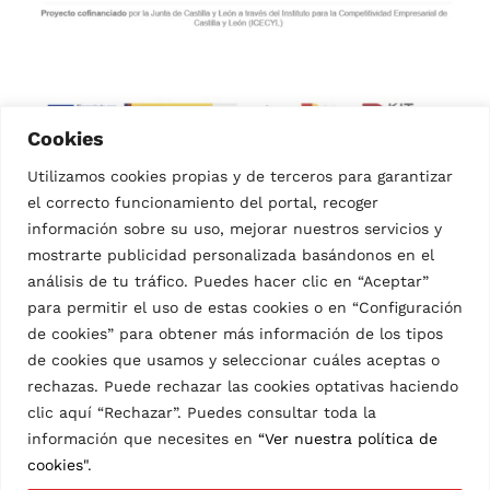
Cookies
Utilizamos cookies propias y de terceros para garantizar
el correcto funcionamiento del portal, recoger
información sobre su uso, mejorar nuestros servicios y
mostrarte publicidad personalizada basándonos en el
análisis de tu tráfico. Puedes hacer clic en “Aceptar”
para permitir el uso de estas cookies o en “Configuración
de cookies” para obtener más información de los tipos
© CÁRNICAS IBÉRICAS MOZARBEZ S.L.
CTRA. NACIONAL GIJÓN-SEVILLA KM. 352.6 – 37796
de cookies que usamos y seleccionar cuáles aceptas o
MOZÁRBEZ. SALAMANCA
rechazas. Puede rechazar las cookies optativas haciendo
TEL. +34 923 373 100
clic aquí “Rechazar”. Puedes consultar toda la
información que necesites en
“Ver nuestra política de
AVISO LEGAL
cookies"
.
POLÍTICA DE PRIVACIDAD
POLÍTICA DE COOKIES