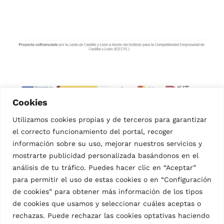
Cookies
Utilizamos cookies propias y de terceros para garantizar
el correcto funcionamiento del portal, recoger
información sobre su uso, mejorar nuestros servicios y
mostrarte publicidad personalizada basándonos en el
análisis de tu tráfico. Puedes hacer clic en “Aceptar”
para permitir el uso de estas cookies o en “Configuración
de cookies” para obtener más información de los tipos
© CÁRNICAS IBÉRICAS MOZARBEZ S.L.
CTRA. NACIONAL GIJÓN-SEVILLA KM. 352.6 – 37796
de cookies que usamos y seleccionar cuáles aceptas o
MOZÁRBEZ. SALAMANCA
rechazas. Puede rechazar las cookies optativas haciendo
TEL. +34 923 373 100