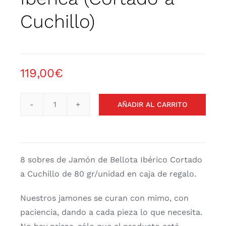
Contacto
Cuchillo)
119,00
€
AÑADIR AL CARRITO
8
Sobres
de
80gr
8 sobres de Jamón de Bellota Ibérico Cortado
de
a Cuchillo de 80 gr/unidad en caja de regalo.
Jamón
de
Nuestros jamones se curan con mimo, con
Bellota
paciencia, dando a cada pieza lo que necesita.
Ibérico