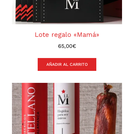
Lote regalo «Mamá»
65,00
€
AÑADIR AL CARRITO