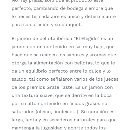
No hay prisas, sólo que el producto esté
50%
perfecto, cambiando de bodega siempre que
Raza
lo necesite, cada aire es único y determinante
Ibérica
(Cortado
para su curación y su bouquet.
a
El jamón de bellota ibérico “El Elegido” es un
Cuchillo)
jamón con un contenido en sal muy bajo, que
cantidad
hace que se realcen los sabores y aromas que
otorga la alimentación con bellotas, lo que le
da un equilibrio perfecto entre lo dulce y lo
salado, tal como señalaron varios de los jueces
de los premios Grate Taste. Es un jamón con
una textura suave, que se derrite en la boca
por su alto contenido en ácidos grasos no
saturados (oleico, linoleico…). Su curación es
larga, lenta y en secaderos naturales para que
mantenga la jugosidad y aporte todos los