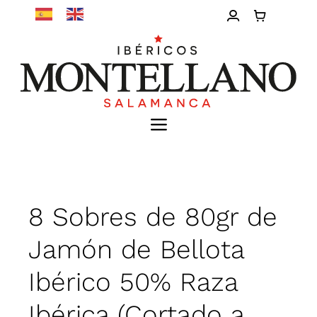
Saltar
al
contenido
Toggle
Navigation
Inicio
Nosotros
8 Sobres de 80gr de
Jamón de Bellota
Calidad
Ibérico 50% Raza
Tienda
Ibérica (Cortado a